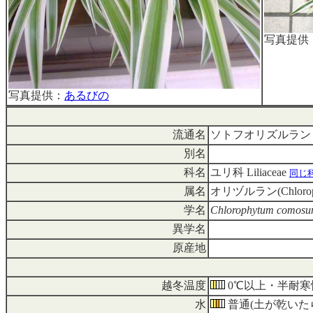
写真提供
写真提供：
あるびの
流通名
ソトフオリズルラン
別名
科名
ユリ科 Liliaceae
同じ
属名
オリヅルラン(Chlorop
学名
Chlorophytum comosum
異学名
原産地
越冬温度
0℃以上・半耐寒
水
普通(土が乾いた