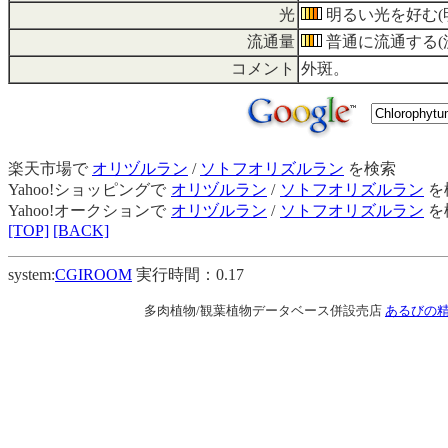
光
明るい光を好む(
流通量
普通に流通する(流通
コメント
外斑。
楽天市場で
オリヅルラン
/
ソトフオリズルラン
を検索
Yahoo!ショッピングで
オリヅルラン
/
ソトフオリズルラン
を
Yahoo!オークションで
オリヅルラン
/
ソトフオリズルラン
を
[TOP]
[BACK]
system:
CGIROOM
実行時間：0.17
多肉植物/観葉植物データベース併設売店
あるびの