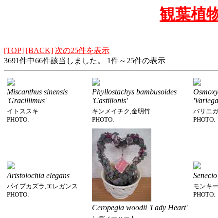
観葉植
[TOP]
[BACK]
次の25件を表示
3691件中66件該当しました。 1件～25件の表示
Miscanthus sinensis
Phyllostachys bambusoides
Osmoxyl
'Gracillimus'
'Castillonis'
'Varieg
イトススキ
キンメイチク,金明竹
バリエ
PHOTO:
PHOTO:
PHOTO:
Aristolochia elegans
Senecio 
パイプカズラ,エレガンス
モンキー
PHOTO:
PHOTO:
Ceropegia woodii 'Lady Heart'