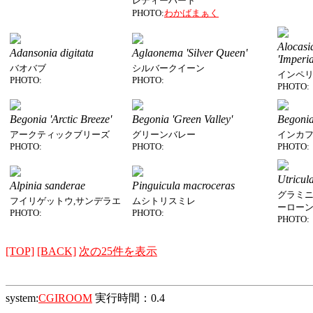
レディーハート
PHOTO:
わかばまぁく
Alocasi
Adansonia digitata
Aglaonema 'Silver Queen'
'Imperia
バオバブ
シルバークイーン
インペ
PHOTO:
PHOTO:
PHOTO:
Begonia 'Arctic Breeze'
Begonia 'Green Valley'
Begonia 
アークティックブリーズ
グリーンバレー
インカ
PHOTO:
PHOTO:
PHOTO:
Utricula
Alpinia sanderae
Pinguicula macroceras
グラミニ
フイリゲットウ,サンデラエ
ムシトリスミレ
ーロー
PHOTO:
PHOTO:
PHOTO:
[TOP]
[BACK]
次の25件を表示
system:
CGIROOM
実行時間：0.4