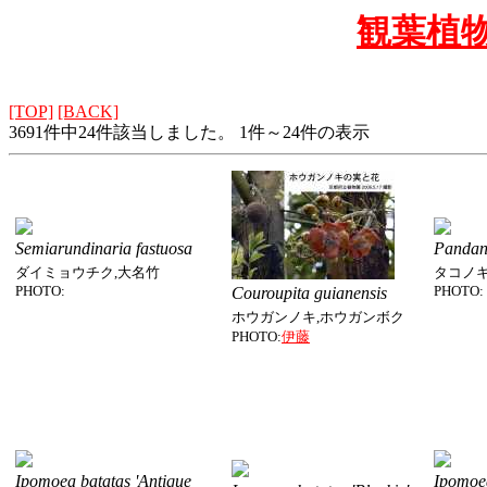
観葉植
[TOP]
[BACK]
3691件中24件該当しました。 1件～24件の表示
Semiarundinaria fastuosa
Pandan
ダイミョウチク,大名竹
タコノ
PHOTO:
PHOTO:
Couroupita guianensis
ホウガンノキ,ホウガンボク
PHOTO:
伊藤
Ipomoea batatas 'Antique
Ipomoe