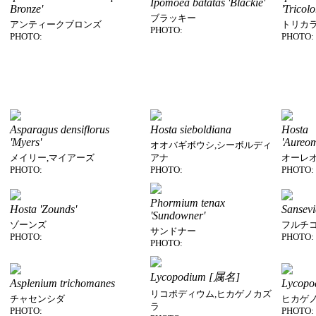
Ipomoea batatas 'Blackie'
Bronze'
'Tricolo
ブラッキー
アンティークブロンズ
トリカ
PHOTO:
PHOTO:
PHOTO:
Asparagus densiflorus
Hosta sieboldiana
Hosta
'Myers'
'Aureom
オオバギボウシ,シーボルディ
メイリー,マイアーズ
アナ
オーレ
PHOTO:
PHOTO:
PHOTO:
Phormium tenax
Hosta 'Zounds'
Sansevi
'Sundowner'
ゾーンズ
フルチ
サンドナー
PHOTO:
PHOTO:
PHOTO:
Lycopodium [属名]
Asplenium trichomanes
Lycopo
リコポディウム,ヒカゲノカズ
チャセンシダ
ヒカゲ
ラ
PHOTO:
PHOTO: