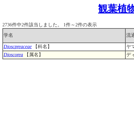
観葉植
2736件中2件該当しました。 1件～2件の表示
学名
流
Dioscpreaceae
【科名】
ヤ
Dioscorea
【属名】
デ