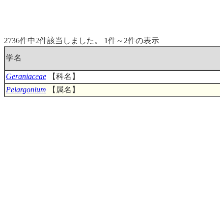
2736件中2件該当しました。 1件～2件の表示
学名
Geraniaceae
【科名】
Pelargonium
【属名】