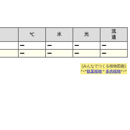
流
水
光
℃
通
[みんなでつくる植物図鑑]
*+*
観葉植物
*
多肉植物
*+*