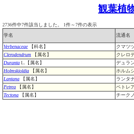
観葉植
2736件中7件該当しました。 1件～7件の表示
学名
流通名
Verbenaceae
【科名】
クマツ
Clerodendrum
【属名】
クレロ
Duranta
L.【属名】
デュラ
Holmskioldia
【属名】
ホルム
Lantana
【属名】
ランタ
Petrea
【属名】
ペトレ
Tectona
【属名】
チーク