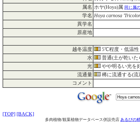
属名
ホヤ(Hoya)属
同じ属
学名
Hoya carnosa 'Tricolor
異学名
原産地
越冬温度
5℃程度・低温性
水
普通(土が乾いた
光
やや明るい光を好
流通量
稀に流通する(流通率
コメント
[TOP]
[BACK]
多肉植物/観葉植物データベース併設売店
あるびの