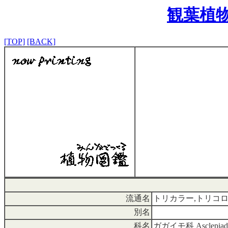
観葉植
[TOP]
[BACK]
流通名
トリカラー,トリコ
別名
科名
ガガイモ科 Asclepiad