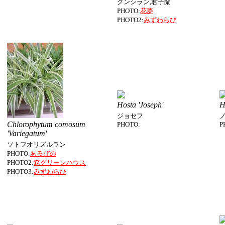
クンシラン,君子蘭
PHOTO:
花夢
PHOTO2:
みずわらび
Hosta 'Joseph'
H
ジョセフ
Chlorophytum comosum
PHOTO:
P
'Variegatum'
ソトフオリズルラン
PHOTO:
あるびの
PHOTO2:
森グリーンハウス
PHOTO3:
みずわらび