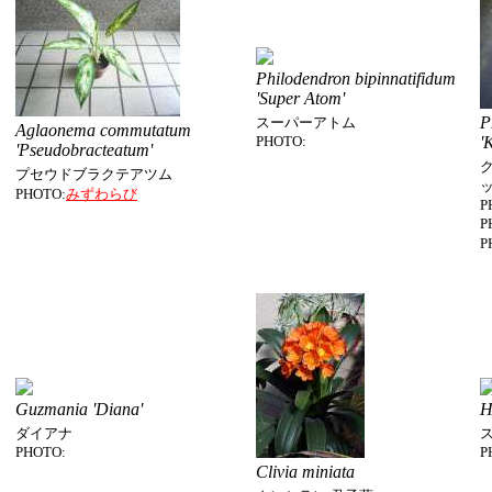
Philodendron bipinnatifidum
'Super Atom'
P
スーパーアトム
Aglaonema commutatum
PHOTO:
'
'Pseudobracteatum'
プセウドブラクテアツム
PHOTO:
みずわらび
P
P
P
Guzmania 'Diana'
H
ダイアナ
PHOTO:
P
Clivia miniata